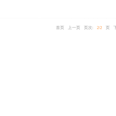
首页
上一页
页次:
2/2
页