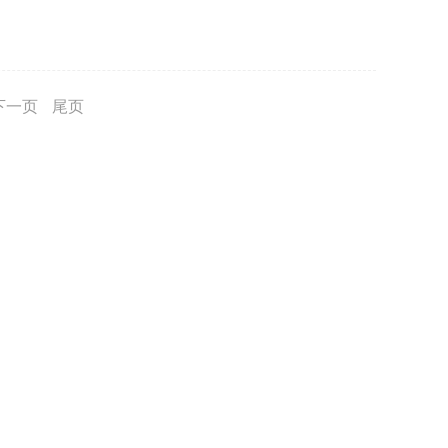
下一页
尾页