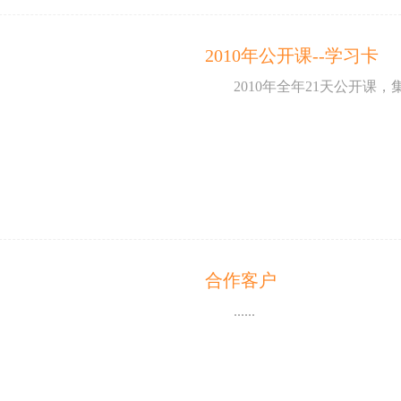
2010年公开课--学习卡
2010年全年21天公开课，集中
合作客户
......