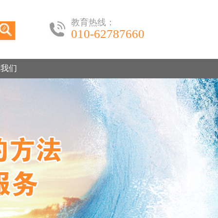
教育热线：
010-62787660
系我们