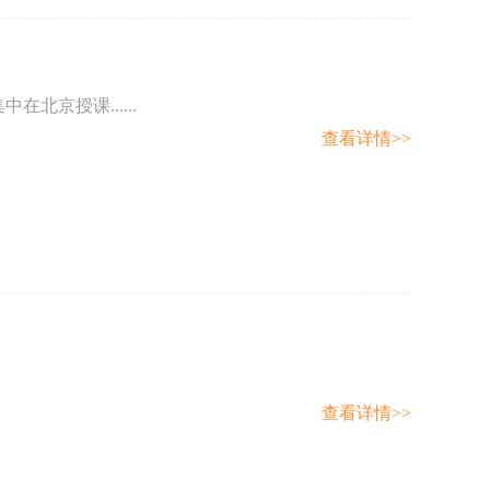
在北京授课......
查看详情>>
查看详情>>