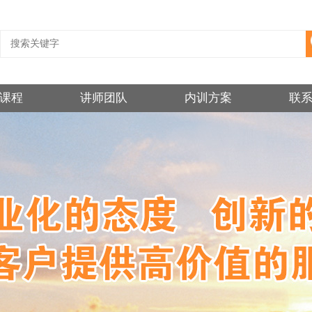
课程
讲师团队
内训方案
联