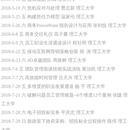
2018-5-19
六
危机应对与处理
曹志新
理工大学
2018-5-25
五
构建胜任力模型
寇家伦
理工大学
2018-5-26
六
商务PowerPoint 报告设计与应用
张剑悦
理工大学
2018-6-8
五
商务交往礼仪
高子馨
理工大学
2018-6-9
六
员工职业生涯通道设计
程社明
理工大学
2018-6-22
五
移动互联网营销策略创新
胡 涛
理工大学
2018-6-23
六
4D卓越团队
周俊树
理工大学
2018-7-6
五
团队管理面谈技能实战演练
黄治民
理工大学
2018-7-7
六
高效能时间管理
吕天兴
理工大学
2018-7-20
五
多维度的职业发展通道
杨 宇
理工大学
2018-7-21
六
破解问题员工管理难题--6个维度12个案例
张陇
理
工大学
2018-7-28
六
电子招投标实务
平庆忠
理工大学
2018-7-29
日
新政策下政府采购、招投标全过程操作
陈伟
理工
大学