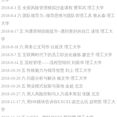
2018-8-3
五
全面风险管理模拟沙盘课程
曹军武
理工大学
2018-8-4
六
团队领导力--领导思维与团队管理工具
詹从淼
理工
大学
2018-8-17
五
沟通营销技能提升--遇到更好的自己
逯瑶
理工大
学
2018-8-18
六
商务公文写作
白延庆
理工大学
2018-9-7
五
互联网时代下的员工职业化修炼
廖忠于
理工大学
2018-9-14
五
流程管理——流程型组织
刘新华
理工大学
2018-10-19
五
性格魅力与领导智慧
刘上
理工大学
2018-10-20
六
问题分析与解决
杨文华
理工大学
2018-10-26
五
商业模式创新与落地
金超
北京
2018-10-27
六
用人风险控制与人力成本筹划
张陇
北京
2018-11-17
六
用HR模块告诉你EXCEL该怎么玩
赵明哲
理工大
学