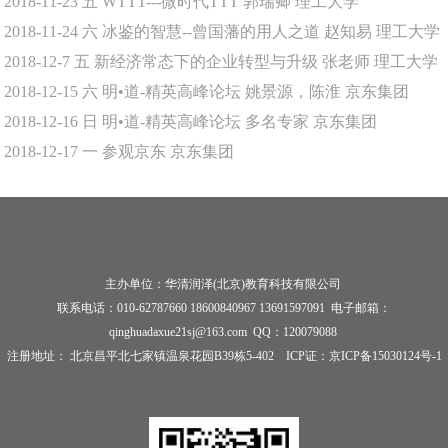
2018-11-23
五
WTTT---微时代TTT
郭瑞卿
理工大学
2018-11-24
六
冰鉴的智慧--曾国藩的用人之道
赵知易
理工大学
2018-12-7
五
新经济常态下的企业转型与升级
张老师
理工大学
2018-12-15
六
明•道-精英高峰论坛
姚景源，陈淮
京东集团
2018-12-16
日
明•道-精英高峰论坛
多名专家
京东集团
2018-12-17
一
参观京东
京东集团
主办单位：华清润泽(北京)教育科技有限公司
联系电话：010-62787660 18600840967 13691597091 电子邮箱：
qinghuadaxue21sj@163.com QQ：120079088
注册地址： 北京昌平北七家镇温泉花园B39栋5-402 ICP证：
京ICP备15030124号-1