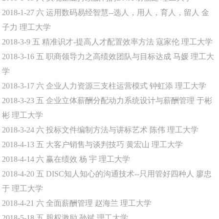
2018-1-27
六
运用数码易经智慧--选人，用人，育人，留人
金
子力
理工大学
2018-3-9
五
精准识才-提高人才配置效率方法
寇家伦
理工大学
2018-3-16
五
职商领导力之高绩效团队与目标达成
马媛
理工大
学
2018-3-17
六
企业人力资源三支柱运营模式
钟虹添
理工大学
2018-3-23
五
企业立体薪酬分配动力系统设计与薪酬管理
于彬
彬
理工大学
2018-3-24
六
投标文件编制方法与讲标艺术
陈伟
理工大学
2018-4-13
五
大客户销售与谈判技巧
黄宏山
理工大学
2018-4-14
六
赢在绩效
杨 宇
理工大学
2018-4-20
五
DISC知人知心的沟通技术--只用管好四种人
廖忠
于
理工大学
2018-4-21
六
全面薪酬管理
赵海兰
理工大学
2018-5-18
五
股权激励
孙斌
理工大学